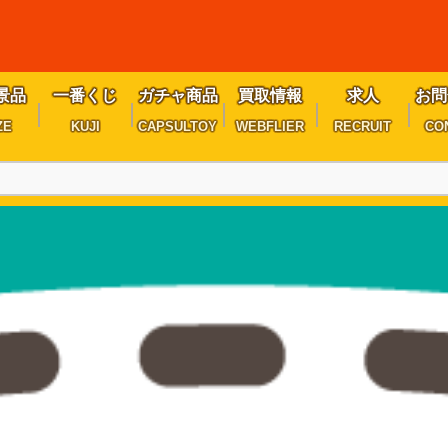
景品
一番くじ
ガチャ商品
買取情報
求人
お問
ZE
KUJI
CAPSULTOY
WEBFLIER
RECRUIT
CO