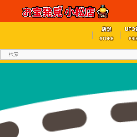
店舗
UFO
STORE
PRI