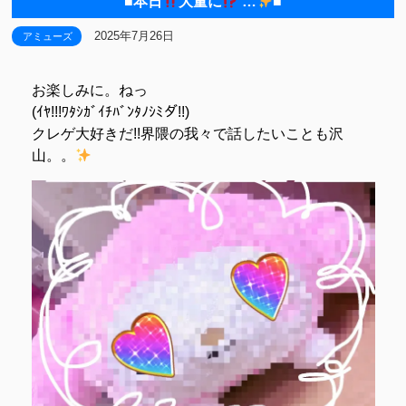
■本日
大量に
…
■
2025年7月26日
アミューズ
お楽しみに。ねっ
(ｲﾔ!!!ﾜﾀｼｶﾞｲﾁﾊﾞﾝﾀﾉｼﾐダ!!)
クレゲ大好きだ!!界隈の我々で
話したいことも沢
山。。