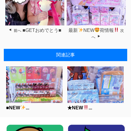
■GETおめでとう■
最新
NEW
荷情報
前へ
次
へ
関連記事
■NEW
...
★NEW
...