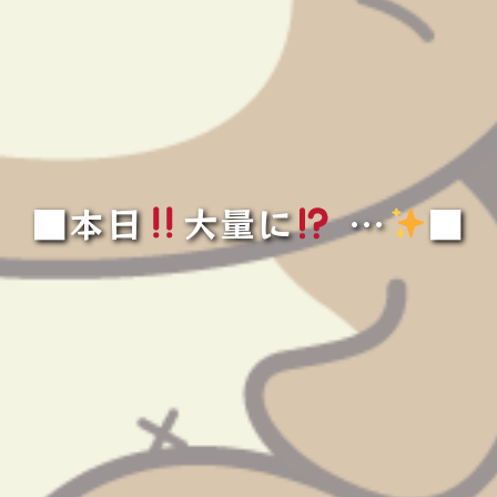
■本日
大量に
…
️