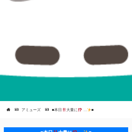
アミューズ
■本日
大量に
…
■