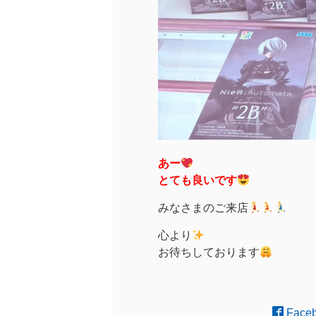
あー
とても良いです
みなさまのご来店
心より
お待ちしております︎
Face