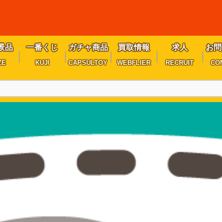
景品
一番くじ
ガチャ商品
買取情報
求人
お問
ZE
KUJI
CAPSULTOY
WEBFLIER
RECRUIT
CO