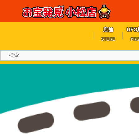
店舗
UFO
STORE
PRI