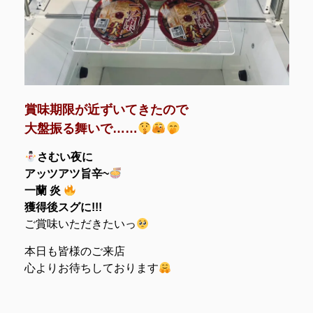
賞味期限が近ずいてきたので
大盤振る舞いで……
さむい夜に
アッツアツ旨辛~
一蘭 炎
獲得後スグに!!!
ご賞味いただきたいっ
本日も皆様のご来店
心よりお待ちしております