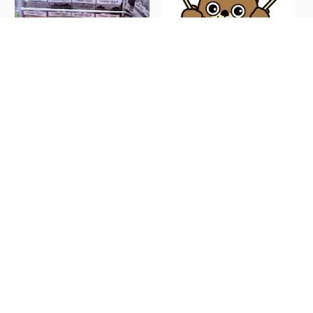
NEW
m...
★お宝発見小松店 5月の景
品入荷予定表更...