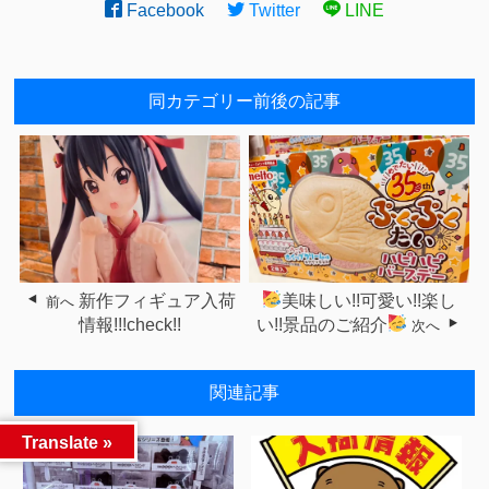
Facebook
Twitter
LINE
同カテゴリー前後の記事
新作フィギュア入荷
美味しい!!可愛い!!楽し
前へ
情報!!!check!!
い!!景品のご紹介
次へ
関連記事
Translate »