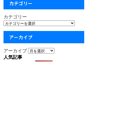
カテゴリー
カテゴリー
アーカイブ
アーカイブ
人気記事