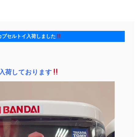
11カプセルトイ入荷しました
入荷しております