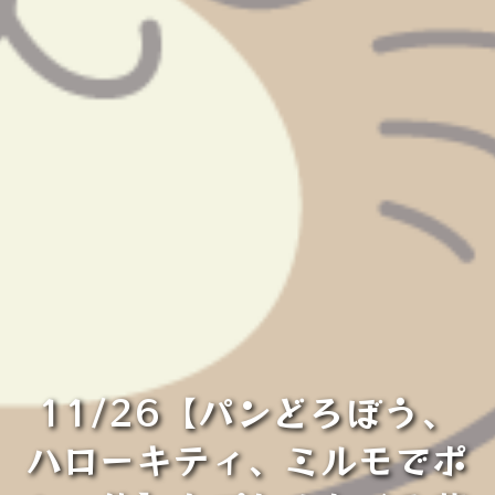
11/26【パンどろぼう、
ハローキティ、ミルモでポ