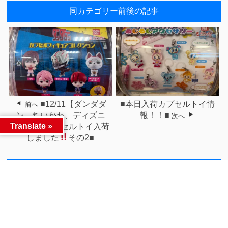
同カテゴリー前後の記事
■12/11【ダンダダ
■本日入荷カプセルトイ情
前へ
ン、ちいかわ、ディズニ
報！！■
次へ
Translate »
ー、他】カプセルトイ入荷
しました
その2■
関連記事