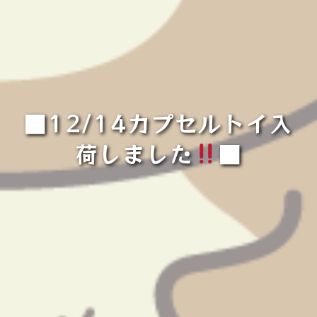
■12/14カプセルトイ入
荷しました
■