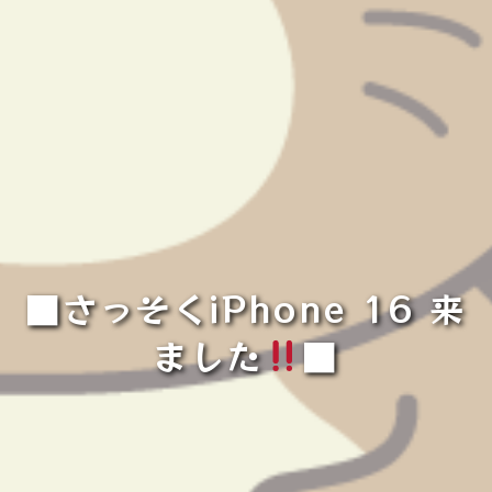
■さっそくiPhone 16 来
ました
■