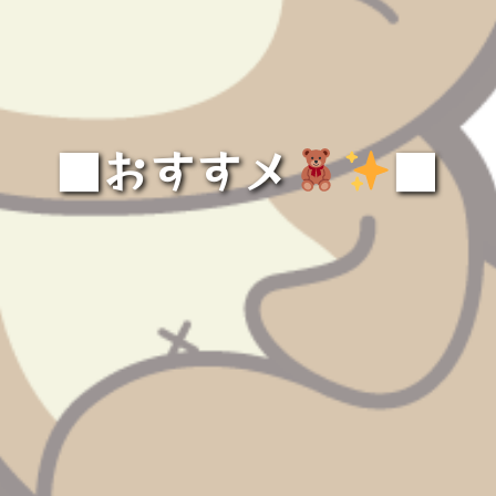
■おすすメ
️