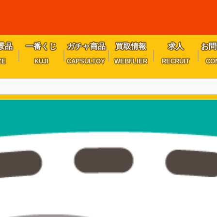
景品
一番くじ
ガチャ商品
買取情報
求人
お問
ZE
KUJI
CAPSULTOY
WEBFLIER
RECRUIT
CO