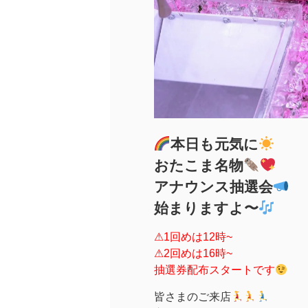
本日も元気に
おたこま名物
アナウンス抽選会
始まりますよ〜
⚠1回めは12時~
⚠2回めは16時~
抽選券配布スタートです
皆さまのご来店