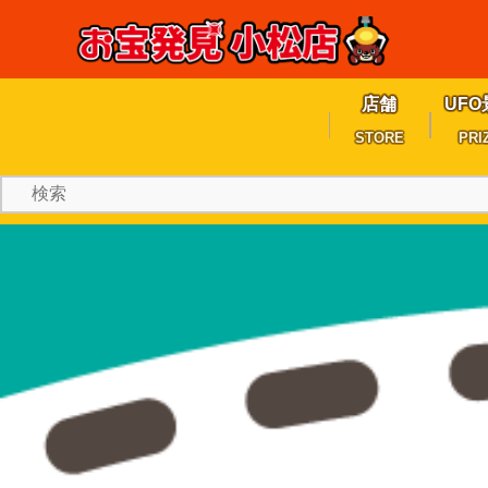
店舗
UFO
STORE
PRI