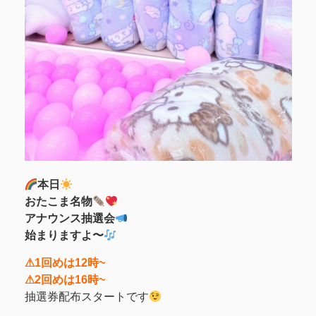
本日
おたこま名物
アナウンス抽選会
始まりますよ〜
⚠1回めは12時~
⚠2回めは16時~
抽選券配布スタートです