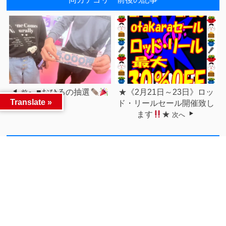
■おひるの抽選
★《2月21日～23日》ロッ
前へ
Translate »
■
ド・リールセール開催致し
ます
★
次へ
関連記事