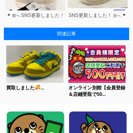
SNS更新しました！
SNS更新しました！
前へ
次へ
関連記事
買取しました
...
オンライン別館【会員登録
＆店鋪受取で50...