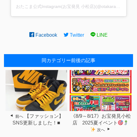
おたこま公式Instagram(お宝発見 小松店)(@otakarahakkenkomatsu)がシェアした投稿
Facebook
Twitter
LINE
同カテゴリー前後の記事
【ファッション】
《8/9～8/17》お宝発見小松
前へ
SNS更新しました！■
店 2025夏イベント
次へ