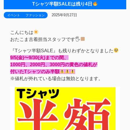
Tシャツ半額SALEは残り4日
2025年9月27日
イベント
ファッション
こんにちは
おたこま古着担当スタッフです🖐
『Tシャツ半額SALE』も残りわずかとなりました
9/5(金)〜9/30(火)までの間、
1000円、2000円、3000円の黄色の値札が
付いたTシャツのみ半額
※値札が外れている場合は無効となります。