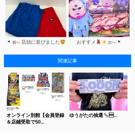
店頭に並びました
おすすメ
前へ
次へ
関連記事
オンライン別館【会員登録
ゆうがたの抽選
...
＆店鋪受取で50...