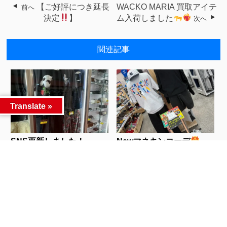
【ご好評につき延長
WACKO MARIA 買取アイテ
前へ
決定
】
ム入荷しました
次へ
関連記事
Translate »
SNS更新しました！...
Newマネキンコーデ
...