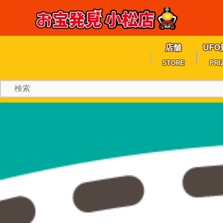
店舗
UFO
STORE
PRI