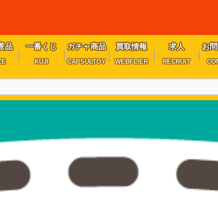
景品
一番くじ
ガチャ商品
買取情報
求人
お問
ZE
KUJI
CAPSULTOY
WEBFLIER
RECRUIT
CO