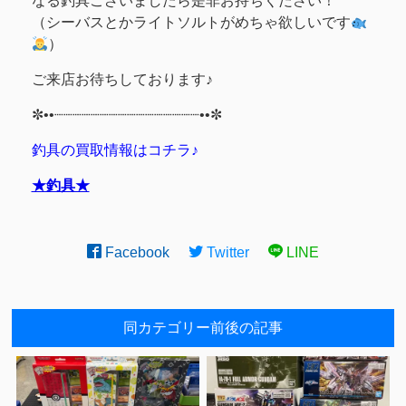
なる釣具ございましたら是非お持ちください！
（シーバスとかライトソルトがめちゃ欲しいです
）
ご来店お待ちしております♪
✼••┈┈┈┈┈┈┈┈┈┈┈┈┈┈┈┈••✼
釣具の買取情報はコチラ♪
★釣具★
Facebook
Twitter
LINE
同カテゴリー前後の記事