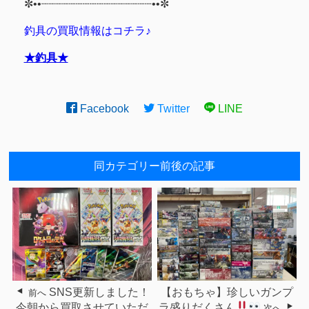
✼••┈┈┈┈┈┈┈┈┈┈┈┈┈┈┈┈••✼
釣具の買取情報はコチラ♪
★釣具★
Facebook
Twitter
LINE
同カテゴリー前後の記事
SNS更新しました！
【おもちゃ】珍しいガンプ
前へ
今朝から買取させていただ
ラ盛りだくさん
次へ