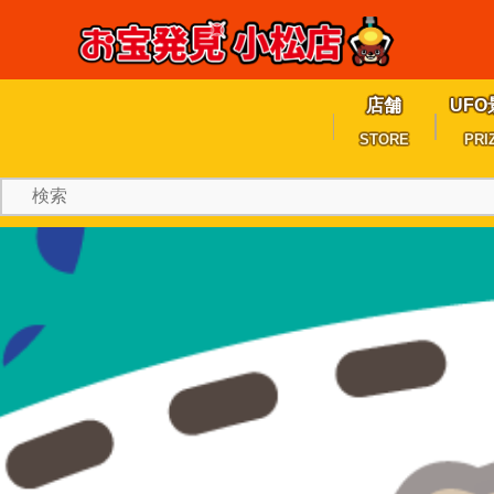
店舗
UFO
STORE
PRI