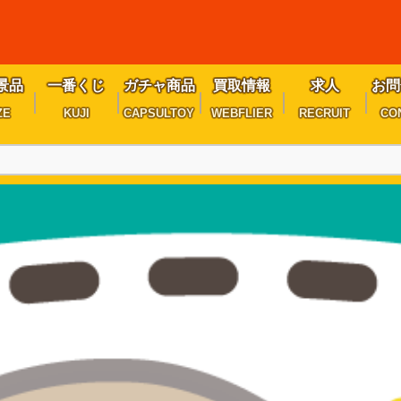
景品
一番くじ
ガチャ商品
買取情報
求人
お問
ZE
KUJI
CAPSULTOY
WEBFLIER
RECRUIT
CO