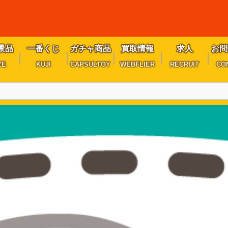
景品
一番くじ
ガチャ商品
買取情報
求人
お問
ZE
KUJI
CAPSULTOY
WEBFLIER
RECRUIT
CO