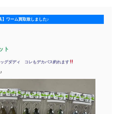
具】ワーム買取致しました♪
ット
ッグダディ コレもデカバス釣れます
♪