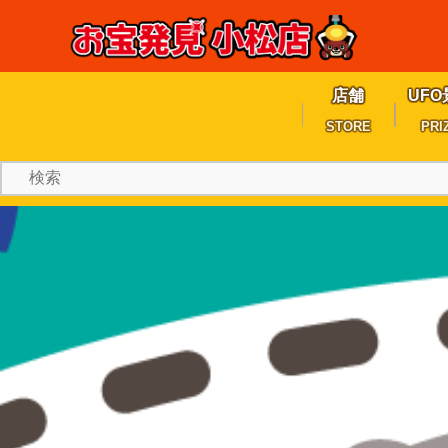
店舗
UFO
STORE
PRI