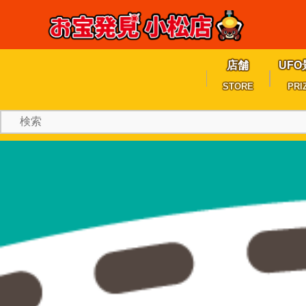
店舗
UFO
STORE
PRI