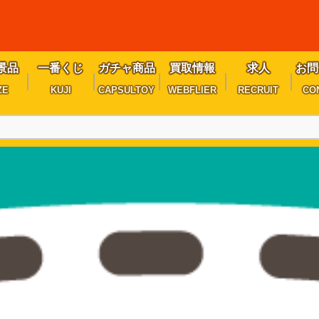
景品
一番くじ
ガチャ商品
買取情報
求人
お問
ZE
KUJI
CAPSULTOY
WEBFLIER
RECRUIT
CO