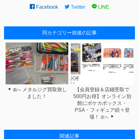
Facebook
Twitter
LINE
同カテゴリー前後の記事
メタルジグ買取致し
【会員登録＆店鋪受取で
前へ
ました！
500円お得】オンライン別
館にポケカボックス・
PSA・フィギュア続々登
場！
次へ
関連記事