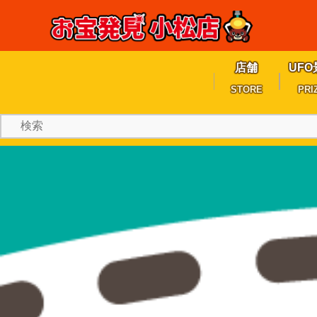
店舗
UFO
STORE
PRI