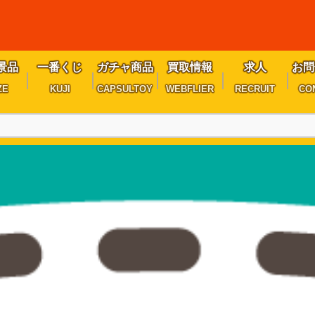
景品
一番くじ
ガチャ商品
買取情報
求人
お問
ZE
KUJI
CAPSULTOY
WEBFLIER
RECRUIT
CO