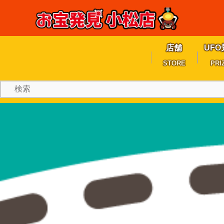
店舗
UFO
STORE
PRI