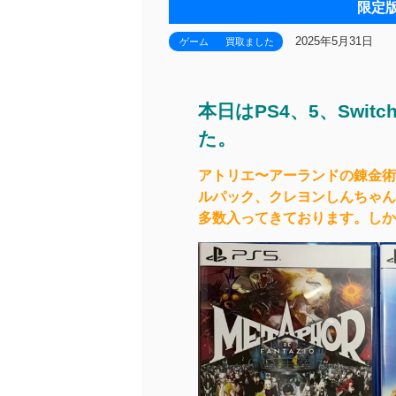
限定
2025年5月31日
ゲーム
買取ました
本日はPS4、5、Swi
た。
アトリエ〜アーランドの錬金術士
ルパック、クレヨンしんちゃん
多数入ってきております。しか