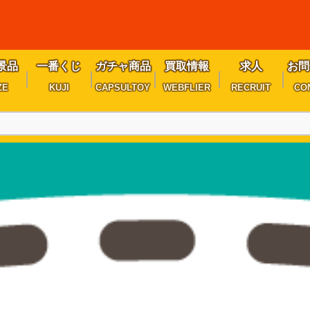
景品
一番くじ
ガチャ商品
買取情報
求人
お問
ZE
KUJI
CAPSULTOY
WEBFLIER
RECRUIT
CO