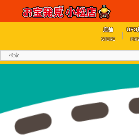
店舗
UFO
STORE
PRI