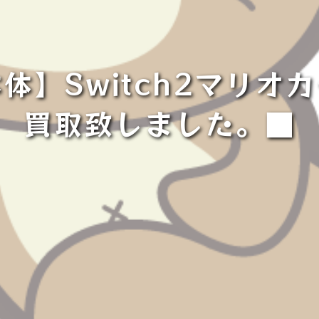
体】Switch2マリオ
買取致しました。■