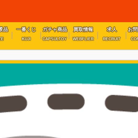
景品
一番くじ
ガチャ商品
買取情報
求人
お問
ZE
KUJI
CAPSULTOY
WEBFLIER
RECRUIT
CO