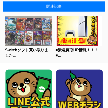
関連記事
Switchソフト買い取りま
■緊急買取UP情報！！！
した...
■...