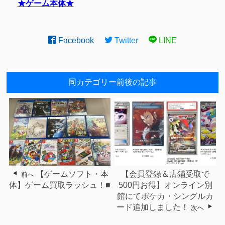
★ゲーム本体★
Facebook
Twitter
LINE
同カテゴリー前後の記事
【ゲームソフト・本
【会員登録＆店鋪受取で
前へ
体】ゲーム買取ラッシュ！■
500円お得】オンライン別
館にてポケカ・シングルカ
ード追加しました！
次へ