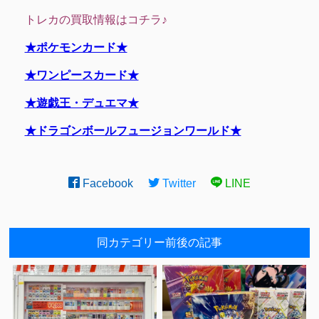
トレカの買取情報はコチラ♪
★ポケモンカード★
★ワンピースカード★
★遊戯王・デュエマ★
★ドラゴンボールフュージョンワールド★
Facebook
Twitter
LINE
同カテゴリー前後の記事