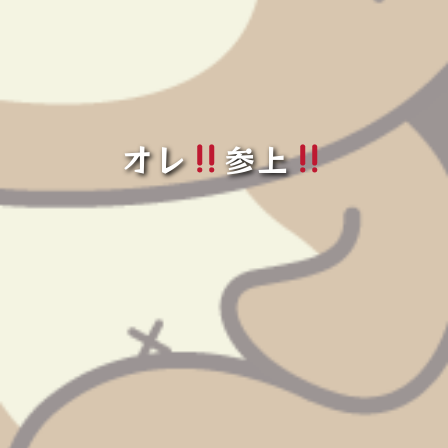
オレ
参上