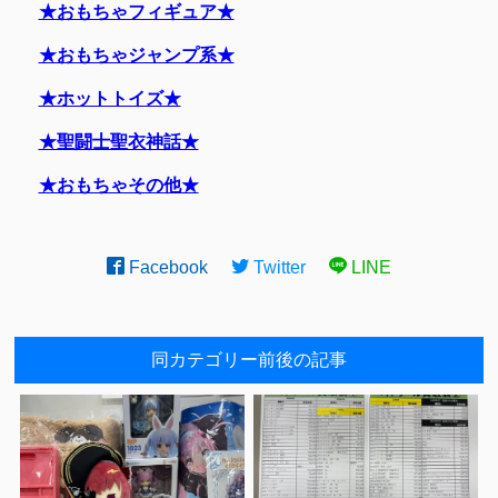
★おもちゃフィギュア★
★おもちゃジャンプ系★
★ホットトイズ★
★聖闘士聖衣神話★
★おもちゃその他★
Facebook
Twitter
LINE
同カテゴリー前後の記事