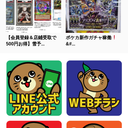
【会員登録＆店鋪受取で
ポケカ新作ガチャ稼働
500円お得】雪予...
&#...