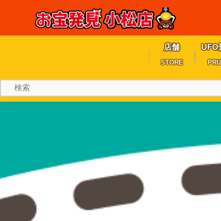
店舗
UFO
STORE
PRI