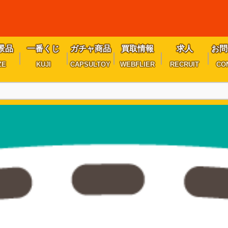
景品
一番くじ
ガチャ商品
買取情報
求人
お問
ZE
KUJI
CAPSULTOY
WEBFLIER
RECRUIT
CO