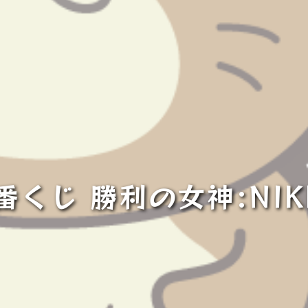
番くじ 勝利の女神:NIK