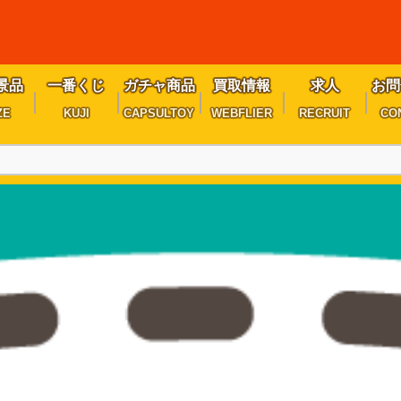
景品
一番くじ
ガチャ商品
買取情報
求人
お問
ZE
KUJI
CAPSULTOY
WEBFLIER
RECRUIT
CO