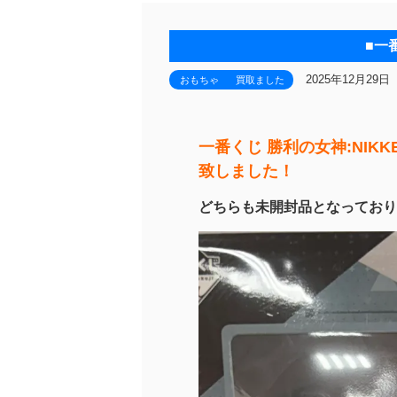
■一
2025年12月29日
おもちゃ
買取ました
一番くじ 勝利の女神:NIK
致しました！
どちらも未開封品となっており