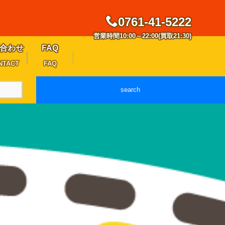
0761-41-5222
営業時間10:00～22:00(買取21:30)
合わせ
FAQ
NTACT
FAQ
search