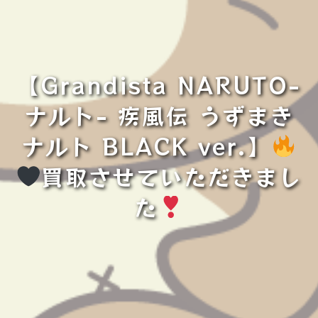
【Grandista NARUTO-
ナルト- 疾風伝 うずまき
ナルト BLACK ver.】
買取させていただきまし
た