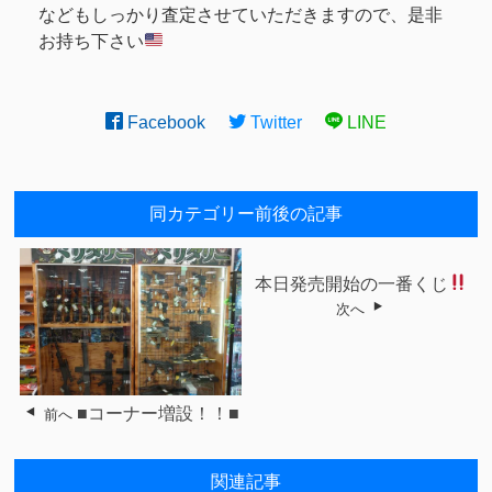
などもしっかり査定させていただきますので、是非
お持ち下さい
Facebook
Twitter
LINE
同カテゴリー前後の記事
本日発売開始の一番くじ
次へ
■コーナー増設！！■
前へ
関連記事