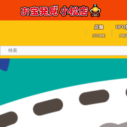
店舗
UFO
STORE
PRI