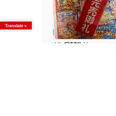
Translate »
オリパ完売御礼
þ...