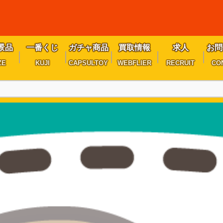
景品
一番くじ
ガチャ商品
買取情報
求人
お問
ZE
KUJI
CAPSULTOY
WEBFLIER
RECRUIT
CO