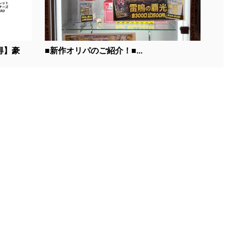
得】豪
■新作オリパのご紹介！■...