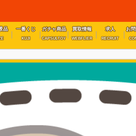
景品
一番くじ
ガチャ商品
買取情報
求人
お問
ZE
KUJI
CAPSULTOY
WEBFLIER
RECRUIT
CO