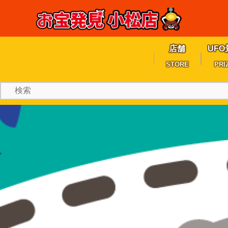
店舗
UFO
STORE
PRI