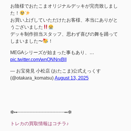
お陰様でおたこまオリジナルデッキが完売致しまし
た！
お買い上げしていただけたお客様、本当にありがと
うございました
デッキ制作担当スタッフ、思わず喜びの舞を踊って
しまいました〜
！
MEGAシリーズが始まった事もあり、…
pic.twitter.com/wnQNNrxBll
— お宝発見 小松店 (おたこま)公式えっくす
(@otakara_komatsu)
August 13, 2025
✼••┈┈┈┈┈┈┈┈┈┈┈┈┈┈┈┈••✼
トレカの買取情報はコチラ♪