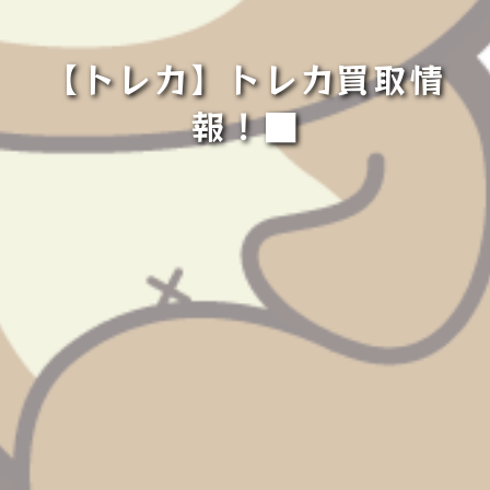
【トレカ】トレカ買取情
報！■