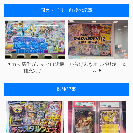
同カテゴリー前後の記事
新作ガチャと自販機
からげんきオリパ登場！
前へ
次
補充完了！
へ
関連記事