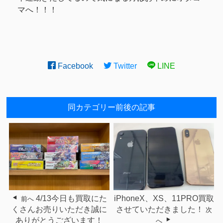
マへ！！！
Facebook
Twitter
LINE
同カテゴリー前後の記事
4/13今日も買取にた
iPhoneX、XS、11PRO買取
前へ
くさんお売りいただき誠に
させていただきました！
次
ありがとうございます！
へ