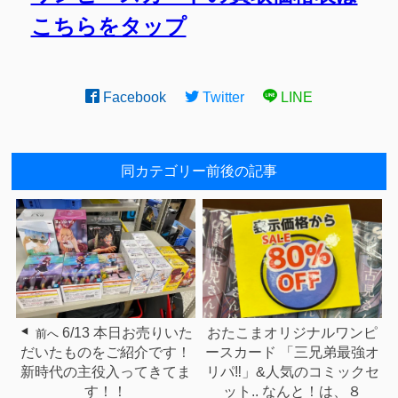
こちらをタップ
Facebook
Twitter
LINE
同カテゴリー前後の記事
6/13 本日お売りいた
おたこまオリジナルワンピ
前へ
だいたものをご紹介です！
ースカード 「三兄弟最強オ
新時代の主役入ってきてま
リパ‼︎」&人気のコミックセ
す！！
ット.. なんと！は、８