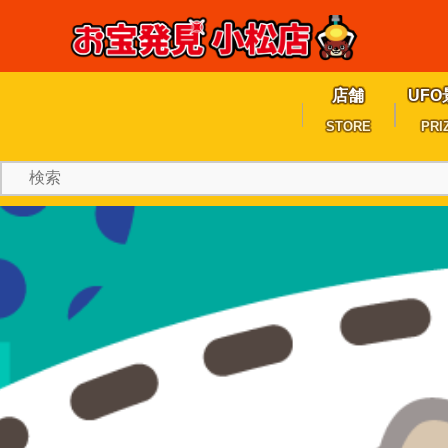
店舗
UFO
STORE
PRI