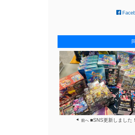
Face
■SNS更新しました
前へ