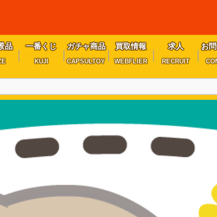
景品
一番くじ
ガチャ商品
買取情報
求人
お問
ZE
KUJI
CAPSULTOY
WEBFLIER
RECRUIT
CO