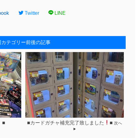
book
Twitter
LINE
同カテゴリー前後の記事
！■
■カードガチャ補充完了致しました
■
次へ