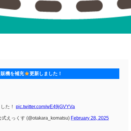
自販機を補充
更新しました！
ました！
pic.twitter.com/wE49jGVYVa
っくす (@otakara_komatsu)
February 28, 2025