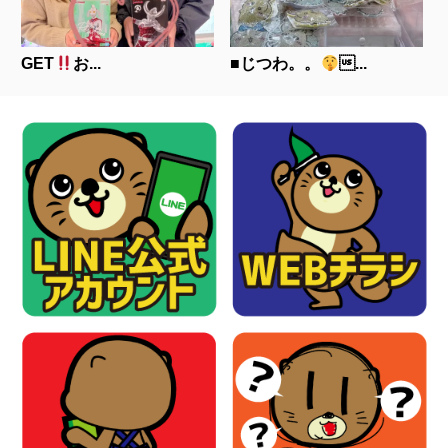
GET
お...
■じつわ。。
...