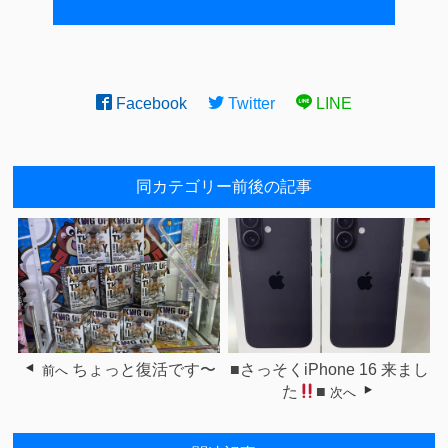
Facebook
Twitter
LINE
同カテゴリー前後の記事
ちょっと復活です〜
■さっそくiPhone 16 来まし
前へ
た
■
次へ