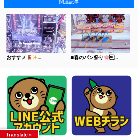
関連記事
おすすメ
...
■春のパン祭り
...
Translate »