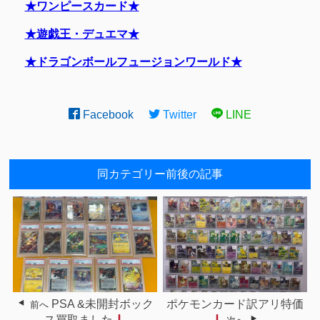
★ワンピースカード★
★遊戯王・デュエマ★
★ドラゴンボールフュージョンワールド★
Facebook
Twitter
LINE
同カテゴリー前後の記事
PSA &未開封ボック
ポケモンカード訳アリ特価
前へ
ス買取ました