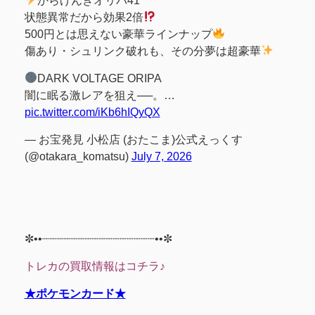
からげんきオリパ41
状態異常だから効果2倍
500円とは思えない豪華ラインナップ
傷あり・シュリンク破れも、その分夢は超豪華
DARK VOLTAGE ORIPA
闇に眠る激レアを狙え──。…
pic.twitter.com/iKb6hIQyQX
— お宝発見 小松店 (おたこま)公式えっくす
(@otakara_komatsu)
July 7, 2026
✼••┈┈┈┈┈┈┈┈┈┈┈┈┈┈┈┈••✼
トレカの買取情報はコチラ♪
★ポケモンカード★